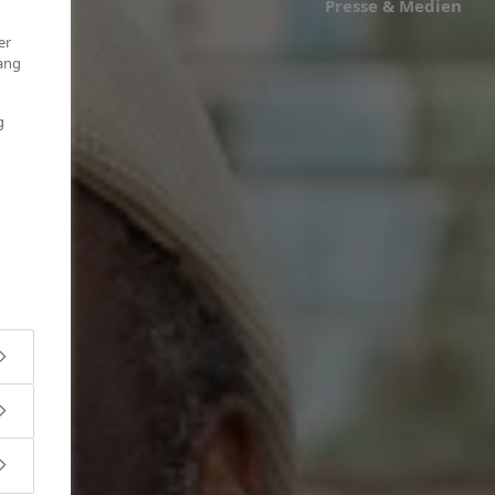
Presse & Medien
er
ang
g