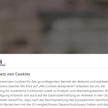
atz von Cookies
erwenden Cookies für den grundlegenden Betrieb der Website und wahlwei
eitere Zwecke: Mit Klick auf „Alle Cookies akzeptieren“ erlauben Sie uns die
ng für zusätzliche Funktionen sowie zu Analyse- und Marketingzwecken. Ih
lligung erstreckt sich auch auf die Datenübermittlung an Anbieter in den US
eisen darauf hin, dass nach der Rechtsprechung des Europäischen Gerichts
SA derzeit kein mit der EU vergleichbares Datenschutzniveau haben und da