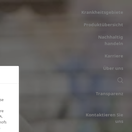
Krankheits­gebiete
Produktübersicht
Nachhaltig
handeln
Karriere
Über uns
Transparenz
se
re
Kontaktieren Sie
A.
uns
hofs
s