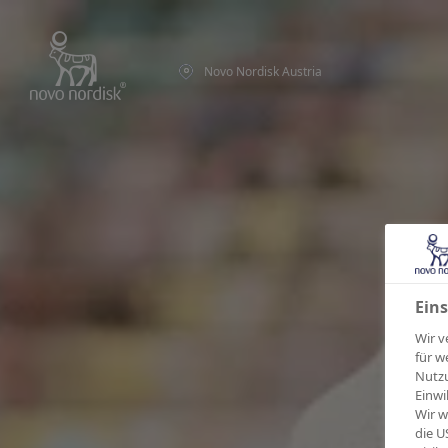
Novo Nordisk Austria
Eins
Wir v
für w
Nutzu
Einwi
Wir w
die U