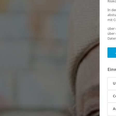
Risik
In de
abstu
mit C
über 
über 
Daten
Ein
U
C
A