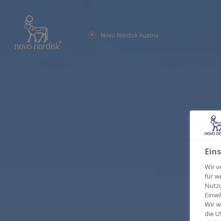
Novo Nordisk Austria
Eins
Wir v
für w
Nutzu
Einwi
Wir w
die U