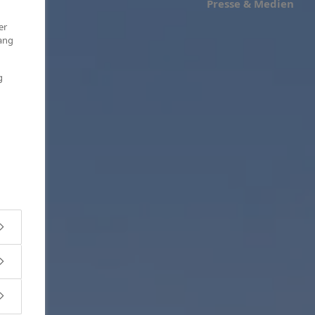
Presse & Medien
er
ang
g