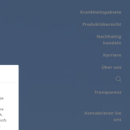
Krankheits­gebiete
Produktübersicht
Nachhaltig
handeln
Karriere
Über uns
Transparenz
se
re
Kontaktieren Sie
A.
uns
hofs
s