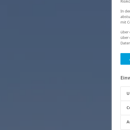
Risik
In de
abstu
mit C
über 
über 
Daten
Ein
U
C
A